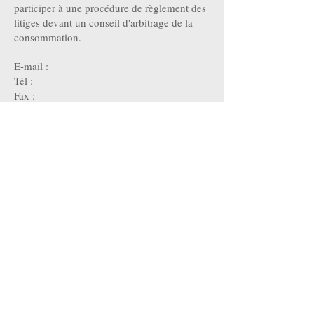
participer à une procédure de règlement des
litiges devant un conseil d'arbitrage de la
consommation.
E-mail :
Tél :
Fax :
Adresse :
Mentions légales
Politique en matière de cookies
Politique de confidentialité
Conditions d'utilisation