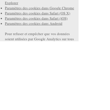
Explorer
Paramètres des cookies dans Google Chrome
Paramètres des cookies dans Safari (OS X)
Paramètres des cookies dans Safari (iOS)
Paramètres des cookies dans Android
Pour refuser et empêcher que vos données
soient utilisées par Google Analytics sur tous
les sites web, consultez les instructions
suivantes :
https://tools.google.com/dlpage/gaoptout?
hl=fr
.
Il se peut que nous modifiions cette politique
en matière de cookies. Nous vous
encourageons à consulter régulièrement cette
page pour obtenir les dernières informations
sur les cookies.